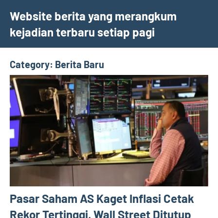
Skip
Website berita yang merangkum
to
kejadian terbaru setiap pagi
content
Category:
Berita Baru
Pasar Saham AS Kaget Inflasi Cetak
Rekor Tertinggi, Wall Street Ditutup